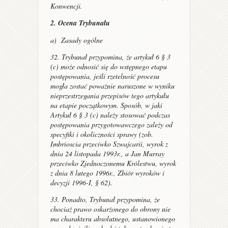
Konwencji.
2. Ocena Trybunału
a) Zasady ogólne
32. Trybunał przypomina, że artykuł 6 § 3
(c) może odnosić się do wstępnego etapu
postępowania, jeśli rzetelność procesu
mogła zostać poważnie naruszone w wyniku
nieprzestrzegania przepisów tego artykułu
na etapie początkowym. Sposób, w jaki
Artykuł 6 § 3 (c) należy stosować podczas
postępowania przygotowawczego zależy od
specyfiki i okoliczności sprawy (zob.
Imbrioscia przeciwko Szwajcarii
, wyrok z
dnia 24 listopada 1993r., a
Jan Murray
przeciwko Zjednoczonemu Królestwu
, wyrok
z dnia 8 lutego 1996r., Zbiór wyroków i
decyzji 1996-I, § 62).
33. Ponadto, Trybunał przypomina, że
chociaż prawo oskarżonego do obrony nie
ma charakteru absolutnego, ustanowionego