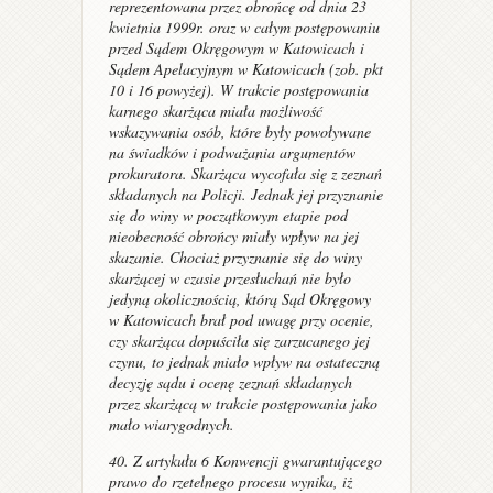
reprezentowana przez obrońcę od dnia 23
kwietnia 1999r. oraz w całym postępowaniu
przed Sądem Okręgowym w Katowicach i
Sądem Apelacyjnym w Katowicach (zob. pkt
10 i 16 powyżej). W trakcie postępowania
karnego skarżąca miała możliwość
wskazywania osób, które były powoływane
na świadków i podważania argumentów
prokuratora. Skarżąca wycofała się z zeznań
składanych na Policji. Jednak jej przyznanie
się do winy w początkowym etapie pod
nieobecność obrońcy miały wpływ na jej
skazanie. Chociaż przyznanie się do winy
skarżącej w czasie przesłuchań nie było
jedyną okolicznością, którą Sąd Okręgowy
w Katowicach brał pod uwagę przy ocenie,
czy skarżąca dopuściła się zarzucanego jej
czynu, to jednak miało wpływ na ostateczną
decyzję sądu i ocenę zeznań składanych
przez skarżącą w trakcie postępowania jako
mało wiarygodnych.
40. Z artykułu 6 Konwencji gwarantującego
prawo do rzetelnego procesu wynika, iż