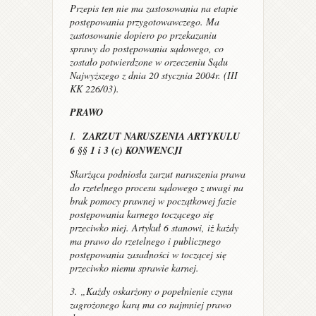
Przepis ten nie ma zastosowania na etapie
postępowania przygotowawczego. Ma
zastosowanie dopiero po przekazaniu
sprawy do postępowania sądowego, co
zostało potwierdzone w orzeczeniu Sądu
Najwyższego z dnia 20 stycznia 2004r. (III
KK 226/03).
PRAWO
I.
ZARZUT NARUSZENIA ARTYKULU
6 §§ 1 i 3 (c) KONWENCJI
Skarżąca podniosła zarzut naruszenia prawa
do rzetelnego procesu sądowego z uwagi na
brak pomocy prawnej w początkowej fazie
postępowania karnego toczącego się
przeciwko niej. Artykuł 6 stanowi, iż każdy
ma prawo do rzetelnego i publicznego
postępowania zasadności w toczącej się
przeciwko niemu sprawie karnej.
3. „Każdy oskarżony o popełnienie czynu
zagrożonego karą ma co najmniej prawo