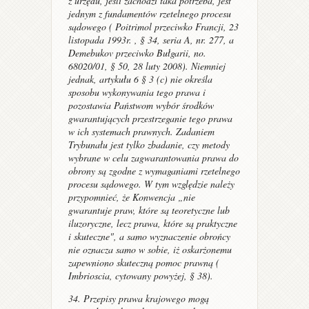
z urzędu, jeśli zachodzi taka potrzeba, jest
jednym z fundamentów rzetelnego procesu
sądowego (
Poitrimol przeciwko Francji
, 23
listopada 1993r. , § 34, seria A, nr. 277,
a
Demebukov przeciwko Bułgarii
, no.
68020/01, § 50, 28 luty 2008). Niemniej
jednak, artykułu 6 § 3 (c) nie określa
sposobu wykonywania tego prawa i
pozostawia Państwom wybór środków
gwarantujących przestrzeganie tego prawa
w ich systemach prawnych. Zadaniem
Trybunału jest tylko zbadanie, czy metody
wybrane w celu zagwarantowania prawa do
obrony są zgodne z wymaganiami rzetelnego
procesu sądowego. W tym względzie należy
przypomnieć, że Konwencja „nie
gwarantuje praw, które są teoretyczne lub
iluzoryczne, lecz prawa, które są praktyczne
i skuteczne", a samo wyznaczenie obrońcy
nie oznacza samo w sobie, iż oskarżonemu
zapewniono skuteczną pomoc prawną (
Imbrioscia,
cytowany powyżej, § 38).
34. Przepisy prawa krajowego mogą