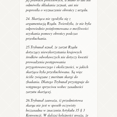
odmówiła składania zeznań, ani nie
poprosiła o wyznaczenie obrońcy z urzędu.
24. Skarżąca nie zgodziła się z
argumentacją Rządu. Twierdziła, że nie była
odpowiednio poinformowana o możliwości
uzyskania pomocy obrońcy podczas
przesłuchania.
25.Trybunał uznał, że zarzut Rządu
dotyczący niewykorzystania krajowych
środków odwoławczych nie dotyczy kwestii
prowadzenia postępowania
przygotowawczego i okoliczności, w jakich
skarżąca była przesłuchiwana. Są więc
ściśle związane z meritum skargi do
zbadania. Dlatego Trybunał przystępuje do
wstępnego sprzeciwu wobec zasadności
zarzutu skarżącej.
26.Trybunał zauważa, iż przedmiotowa
skarga nie jest w sposób oczywisty
bezzasadna w znaczeniu Artykułu 35 § 3
Konwencji. W dalszej kolejności uważa, że