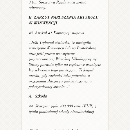
3 (c). Sprzeciwu Rządu musi zostać
odrzucony.
II. ZARZUT NARUSZENIA ARTYKUŁU
41 KONWENCJI
43. Artykuł 41 Konwencji stanowi:
„Jeśli Trybunał stwierdzi, że nastąpiło
naruszenie Konwencji lub jej Protokołów,
oraz jeśli prawo wewnętrzne
zainteresowanej Wysokiej Układającej się
Strony pozwala tylko na częściowe usunięcie
konsekwencji tego naruszenia, Trybunał
orzeka, gdy zachodzi taka potrzeba, o
przyznaniu słusznego zadośćuczynienia
pokrzywdzonej stronie…”
A.
Szkoda
44. Skarżąca żąda 200,000 euro (EUR) z
tytułu poniesionej szkody niematerialnej
.