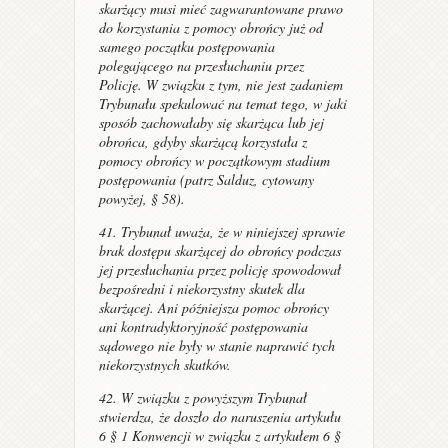
skarżący musi mieć zagwarantowane prawo
do korzystania z pomocy obrońcy już od
samego początku postępowania
polegającego na przesłuchaniu przez
Policję. W związku z tym, nie jest zadaniem
Trybunału spekulować na temat tego, w jaki
sposób zachowałaby się skarżąca lub jej
obrońca, gdyby skarżącą korzystała z
pomocy obrońcy w początkowym stadium
postępowania (patrz
Salduz,
cytowany
powyżej, § 58).
41. Trybunał uważa, że w niniejszej sprawie
brak dostępu skarżącej do obrońcy podczas
jej przesłuchania przez policję spowodował
bezpośredni i niekorzystny skutek dla
skarżącej. Ani późniejsza pomoc obrońcy
ani kontradyktoryjność postępowania
sądowego nie były w stanie naprawić tych
niekorzystnych skutków.
42. W związku z powyższym Trybunał
stwierdza, że doszło do naruszenia artykułu
6 § 1 Konwencji w związku z artykułem 6 §