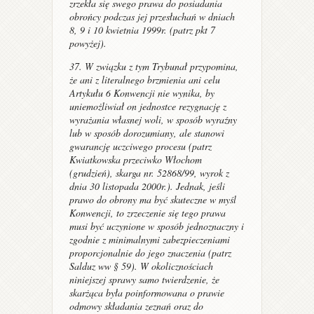
zrzekła się swego prawa do posiadania
obrońcy podczas jej przesłuchań w dniach
8, 9 i 10 kwietnia 1999r. (patrz pkt 7
powyżej).
37. W związku z tym Trybunał przypomina,
że ani z literalnego brzmienia ani celu
Artykułu 6 Konwencji nie wynika, by
uniemożliwiał on jednostce rezygnację z
wyrażania własnej woli, w sposób wyraźny
lub w sposób dorozumiany, ale stanowi
gwarancję uczciwego procesu (patrz
Kwiatkowska przeciwko Włochom
(grudzień), skarga nr. 52868/99, wyrok z
dnia 30 listopada 2000r.). Jednak, jeśli
prawo do obrony ma być skuteczne w myśl
Konwencji, to zrzeczenie się tego prawa
musi być uczynione w sposób jednoznaczny i
zgodnie z minimalnymi zabezpieczeniami
proporcjonalnie do jego znaczenia (patrz
Salduz
ww § 59). W okolicznościach
niniejszej sprawy samo twierdzenie, że
skarżąca była poinformowana o prawie
odmowy składania zeznań oraz do