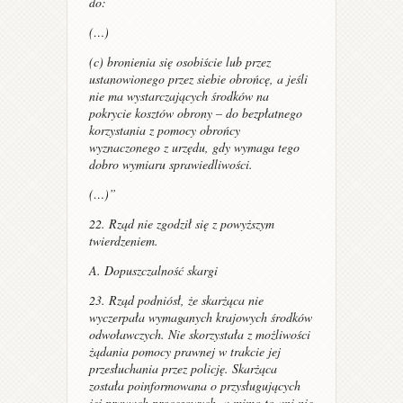
do:
(…)
(c) bronienia się osobiście lub przez
ustanowionego przez siebie obrońcę, a jeśli
nie ma wystarczających środków na
pokrycie kosztów obrony – do bezpłatnego
korzystania z pomocy obrońcy
wyznaczonego z urzędu, gdy wymaga tego
dobro wymiaru sprawiedliwości.
(…)”
22. Rząd nie zgodził się z powyższym
twierdzeniem.
A. Dopuszczalność skargi
23. Rząd podniósł, że skarżąca nie
wyczerpała wymaganych krajowych środków
odwoławczych. Nie skorzystała z możliwości
żądania pomocy prawnej w trakcie jej
przesłuchania przez policję. Skarżąca
została poinformowana o przysługujących
jej prawach procesowych, a mimo to ani nie