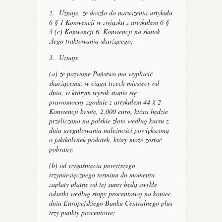
2. Uznaje, że doszło do naruszenia artykułu
6 § 1 Konwencji w związku z artykułem 6 §
3 (c) Konwencji 6. Konwencji na skutek
złego traktowania skarżącego;
3. Uznaje
(a) że pozwane Państwo ma wypłacić
skarżącemu, w ciągu trzech miesięcy od
dnia, w którym wyrok stanie się
prawomocny zgodnie z artykułem 44 § 2
Konwencji kwotę, 2,000 euro, która będzie
przeliczona na polskie złote według kursu z
dnia uregulowania należności powiększoną
o jakikolwiek podatek, który może zostać
pobrany;
(b) od wygaśnięcia powyższego
trzymiesięcznego terminu do momentu
zapłaty płatne od tej sumy będą zwykłe
odsetki według stopy procentowej na koniec
dnia Europejskiego Banku Centralnego plus
trzy punkty procentowe;