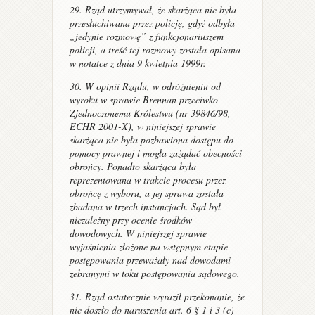
29. Rząd utrzymywał, że skarżąca nie była
przesłuchiwana przez policję, gdyż odbyła
„jedynie rozmowę” z funkcjonariuszem
policji, a treść tej rozmowy została opisana
w notatce z dnia 9 kwietnia 1999r.
30. W opinii Rządu, w odróżnieniu od
wyroku w sprawie
Brennan przeciwko
Zjednoczonemu Królestwu
(nr 39846/98,
ECHR 2001-X), w niniejszej sprawie
skarżąca nie była pozbawiona dostępu do
pomocy prawnej i mogła zażądać obecności
obrońcy. Ponadto skarżąca była
reprezentowana w trakcie procesu przez
obrońcę z wyboru, a jej sprawa została
zbadana w trzech instancjach. Sąd był
niezależny przy ocenie środków
dowodowych. W niniejszej sprawie
wyjaśnienia złożone na wstępnym etapie
postępowania przeważały nad dowodami
zebranymi w toku postępowania sądowego.
31. Rząd ostatecznie wyraził przekonanie, że
nie doszło do naruszenia art. 6 § 1 i 3 (c)