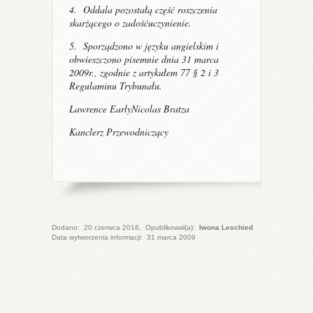
4. Oddala pozostałą część roszczenia
skarżącego o zadośćuczynienie.
5. Sporządzono w języku angielskim i
obwieszczono pisemnie dnia 31 marca
2009r., zgodnie z artykułem 77 § 2 i 3
Regulaminu Trybunału.
Lawrence EarlyNicolas Bratza
Kanclerz Przewodniczący
Dodano:
20 czerwca 2016
, Opublikował(a):
Iwona Leschied
Data wytworzenia informacji:
31 marca 2009