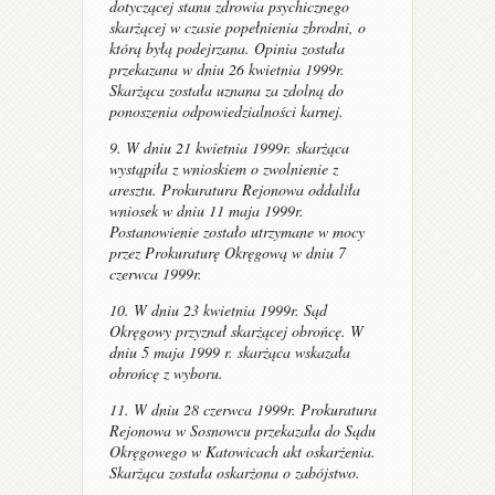
dotyczącej stanu zdrowia psychicznego
skarżącej w czasie popełnienia zbrodni, o
którą byłą podejrzana. Opinia została
przekazana w dniu 26 kwietnia 1999r.
Skarżąca została uznana za zdolną do
ponoszenia odpowiedzialności karnej.
9. W dniu 21 kwietnia 1999r. skarżąca
wystąpiła z wnioskiem o zwolnienie z
aresztu. Prokuratura Rejonowa oddaliła
wniosek w dniu 11 maja 1999r.
Postanowienie zostało utrzymane w mocy
przez Prokuraturę Okręgową w dniu 7
czerwca 1999r.
10. W dniu 23 kwietnia 1999r. Sąd
Okręgowy przyznał skarżącej obrońcę. W
dniu 5 maja 1999 r. skarżąca wskazała
obrońcę z wyboru.
11. W dniu 28 czerwca 1999r. Prokuratura
Rejonowa w Sosnowcu przekazała do Sądu
Okręgowego w Katowicach akt oskarżenia.
Skarżąca została oskarżona o zabójstwo.