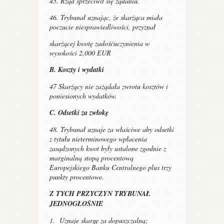
45. Rząd sprzeciwił się żądaniu.
46. Trybunał uznając, że skarżąca miała
poczucie niesprawiedliwości, przyznał
skarżącej kwotę zadośćuczynienia w
wysokości 2,000 EUR
B. Koszty i wydatki
47 Skarżący nie zażądała zwrotu kosztów i
poniesionych wydatków.
C. Odsetki za zwłokę
48. Trybunał uznaje za właściwe aby odsetki
z tytułu nieterminowego wpłacenia
zasądzonych kwot były ustalone zgodnie z
marginalną stopą procentową
Europejskiego Banku Centralnego plus trzy
punkty procentowe.
Z TYCH PRZYCZYN TRYBUNAŁ
JEDNOGŁOŚNIE
1. Uznaje skargę za dopuszczalną;