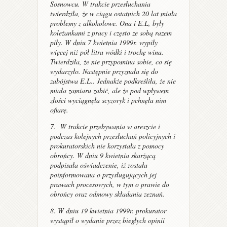
Sosnowcu. W trakcie przesłuchania
twierdziła, że w ciągu ostatnich 20 lat miała
problemy z alkoholowe. Ona i E.L, były
koleżankami z pracy i często ze sobą razem
piły. W dniu 7 kwietnia 1999r. wypiły
więcej niż pół litra wódki i trochę wina.
Twierdziła, że nie przypomina sobie, co się
wydarzyło. Następnie przyznała się do
zabójstwa E.L.. Jednakże podkreśliła, że nie
miała zamiaru zabić, ale że pod wpływem
złości wyciągnęła scyzoryk i pchnęła nim
ofiarę.
7. W trakcie przebywania w areszcie i
podczas kolejnych przesłuchań policyjnych i
prokuratorskich nie korzystała z pomocy
obrońcy. W dniu 9 kwietnia skarżącą
podpisała oświadczenie, iż została
poinformowana o przysługujących jej
prawach procesowych, w tym o prawie do
obrońcy oraz odmowy składania zeznań.
8. W dniu 19 kwietnia 1999r. prokurator
wystąpił o wydanie przez biegłych opinii