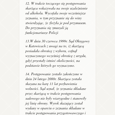
12. W trakcie toczącego się postępowania
skarżąca wskazywała na swoje uzależnienie
od alkoholu. Wycofała swoje wcześniejsze
zeznania, w tym przyznanie się do winy
stwierdzając, że złożyła je pod przymusem.
Do przyznania się zmuszali ją
funkcjonariusze Policji
13.W dniu 30 czerwca 1999r. Sąd Okręgowy
w Katowicach z uwagi na to, iż skarżącą
posiadała obrońcę z wyboru, cofnął
wyznaczonego wcześniej obrońcę z urzędu,
gdyż przestały istnieć okoliczności, na
podstawie których go wyznaczono.
14. Postępowanie zostało zakończone w
dniu 24 lutego 2000r. Skarżąca została
skazana na karę 11 lat pozbawienia
wolności. Sąd uznał, że zeznania składane
przez skarżącą w trakcie postępowania
sadowego nie były wiarygodne i stanowiły
jej linię obrony. Wyrok skazujący został
wydany w oparciu o zeznania składane w
trakcie postępowania przygotowawczego i