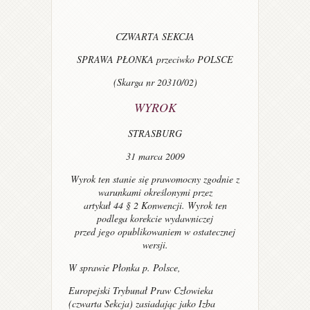
CZWARTA SEKCJA
SPRAWA PŁONKA przeciwko POLSCE
(Skarga nr 20310/02)
WYROK
STRASBURG
31 marca 2009
Wyrok ten stanie się prawomocny zgodnie z
warunkami określonymi przez
artykuł 44 § 2 Konwencji. Wyrok ten
podlega korekcie wydawniczej
przed jego opublikowaniem w ostatecznej
wersji.
W sprawie Płonka p. Polsce,
Europejski Trybunał Praw Człowieka
(czwarta Sekcja) zasiadając jako Izba