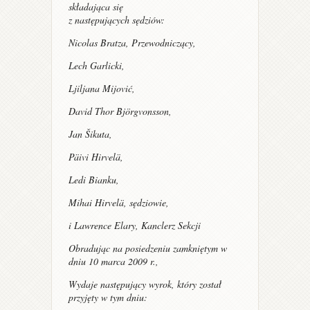
składająca się
z następujących sędziów:
Nicolas Bratza, Przewodniczący,
Lech Garlicki,
Ljiljana Mijović,
David Thor Björgvonsson,
Jan Šikuta,
Päivi Hirvelä,
Ledi Bianku,
Mihai Hirvelä, sędziowie,
i Lawrence Elary, Kanclerz Sekcji
Obradując na posiedzeniu zamkniętym w
dniu 10 marca 2009 r.,
Wydaje następujący wyrok, który został
przyjęty w tym dniu: