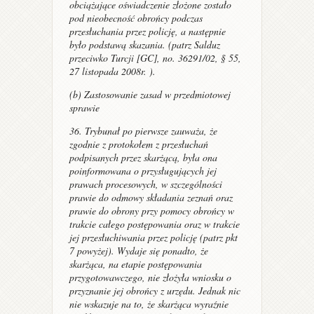
obciążające oświadczenie złożone zostało
pod nieobecność obrońcy podczas
przesłuchania przez policję, a następnie
było podstawą skazania. (patrz
Salduz
przeciwko Turcji
[GC], no. 36291/02, § 55,
27 listopada 2008r. ).
(b) Zastosowanie zasad w przedmiotowej
sprawie
36. Trybunał po pierwsze zauważa, że
zgodnie z protokołem z przesłuchań
podpisanych przez skarżącą, była ona
poinformowana o przysługujących jej
prawach procesowych, w szczególności
prawie do odmowy składania zeznań oraz
prawie do obrony przy pomocy obrońcy w
trakcie całego postępowania oraz w trakcie
jej przesłuchiwania przez policję (patrz pkt
7 powyżej). Wydaje się ponadto, że
skarżąca, na etapie postępowania
przygotowawczego, nie złożyła wniosku o
przyznanie jej obrońcy z urzędu. Jednak nic
nie wskazuje na to, że skarżąca wyraźnie