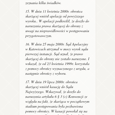
zeznania kilku świadków.
15. W dniu 11 kwietnia 2000r. obrońca
skarżącej wniósł apelację od powyższego
wyroku.. W apelacji podkreślił, że doszło do
naruszenia prawa skarżącej do obrony z
uwagi na nieprawidłowości w postępowaniu
przygotowawczym.
16. W dniu 25 maja 2000r. Sąd Apelacyjny
w Katowicach utrzymał w mocy wyrok sądu
pierwszej instancji. Sąd uznał, że prawo
skarżącej do obrony nie zostało naruszone. I
wskazał, że od 23 kwietnia 1999r. korzystała
z pomocy obrońcy wyznaczonego z urzędu, a
następnie obrońcy z wyboru.
17. W dniu 19 lipca 2000r. obrońca
skarżącej wniósł kasację do Sądu
Najwyższego. Wskazywał, że doszło do
naruszenia artykułu 6 § 3 (c) Konwencji ze
względu na fakt, że skarżąca w początkowym
stadium postępowania była pozbawiona
pomocy obrońcy. W kasacji powołał się na