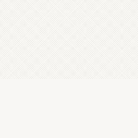
Orzecznictwo Europejskiego Trybunału Praw Czlowieka
©
Ministerstwo Sprawiedliwości 2012-2026
NeuroScope, NeuroGram © 1992-2026 Neurosoft Sp. z o.o.