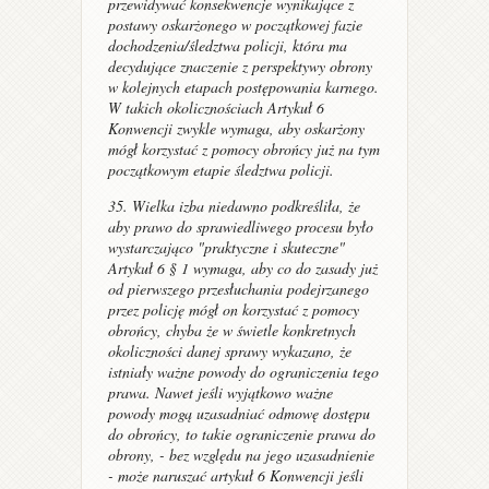
przewidywać konsekwencje wynikające z
postawy oskarżonego w początkowej fazie
dochodzenia/śledztwa policji, która ma
decydujące znaczenie z perspektywy obrony
w kolejnych etapach postępowania karnego.
W takich okolicznościach Artykuł 6
Konwencji zwykle wymaga, aby oskarżony
mógł korzystać z pomocy obrońcy już na tym
początkowym etapie śledztwa policji.
35. Wielka izba niedawno podkreśliła, że
aby prawo do sprawiedliwego procesu było
wystarczająco "praktyczne i skuteczne"
Artykuł 6 § 1 wymaga, aby co do zasady już
od pierwszego przesłuchania podejrzanego
przez policję mógł on korzystać z pomocy
obrońcy, chyba że w świetle konkretnych
okoliczności danej sprawy wykazano, że
istniały ważne powody do ograniczenia tego
prawa. Nawet jeśli wyjątkowo ważne
powody mogą uzasadniać odmowę dostępu
do obrońcy, to takie ograniczenie prawa do
obrony, - bez względu na jego uzasadnienie
- może naruszać artykuł 6 Konwencji jeśli