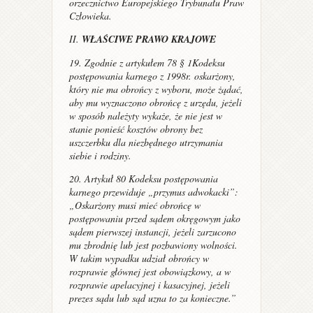
orzecznictwo Europejskiego Trybunału Praw
Człowieka.
II.
WŁAŚCIWE PRAWO KRAJOWE
19. Zgodnie z artykułem 78 § 1Kodeksu
postępowania karnego z 1998r. oskarżony,
który nie ma obrońcy z wyboru, może żądać,
aby mu wyznaczono obrońcę z urzędu, jeżeli
w sposób należyty wykaże, że nie jest w
stanie ponieść kosztów obrony bez
uszczerbku dla niezbędnego utrzymania
siebie i rodziny.
20. Artykuł 80 Kodeksu postępowania
karnego przewiduje „przymus adwokacki”:
„Oskarżony musi mieć obrońcę w
postępowaniu przed sądem okręgowym jako
sądem pierwszej instancji, jeżeli zarzucono
mu zbrodnię lub jest pozbawiony wolności.
W takim wypadku udział obrońcy w
rozprawie głównej jest obowiązkowy, a w
rozprawie apelacyjnej i kasacyjnej, jeżeli
prezes sądu lub sąd uzna to za konieczne.”