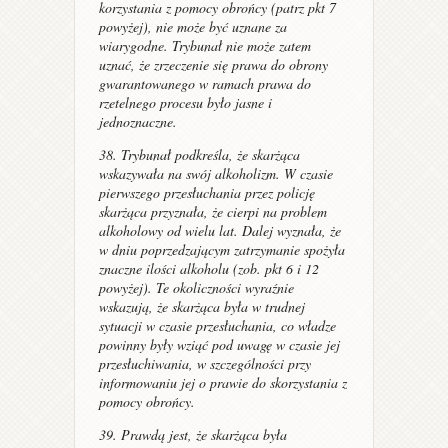
korzystania z pomocy obrońcy (patrz pkt 7
powyżej), nie może być uznane za
wiarygodne. Trybunał nie może zatem
uznać, że zrzeczenie się prawa do obrony
gwarantowanego w ramach prawa do
rzetelnego procesu było jasne i
jednoznaczne.
38. Trybunał podkreśla, że skarżąca
wskazywała na swój alkoholizm. W czasie
pierwszego przesłuchania przez policję
skarżąca przyznała, że cierpi na problem
alkoholowy od wielu lat. Dalej wyznała, że
w dniu poprzedzającym zatrzymanie spożyła
znaczne ilości alkoholu (zob. pkt 6 i 12
powyżej). Te okoliczności wyraźnie
wskazują, że skarżąca była w trudnej
sytuacji w czasie przesłuchania, co władze
powinny były wziąć pod uwagę w czasie jej
przesłuchiwania, w szczególności przy
informowaniu jej o prawie do skorzystania z
pomocy obrońcy.
39. Prawdą jest, że skarżąca była