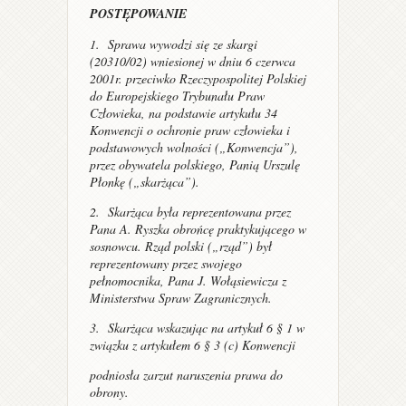
POSTĘPOWANIE
1. Sprawa wywodzi się ze skargi
(20310/02) wniesionej w dniu 6 czerwca
2001r. przeciwko Rzeczypospolitej Polskiej
do Europejskiego Trybunału Praw
Człowieka, na podstawie artykułu 34
Konwencji o ochronie praw człowieka i
podstawowych wolności („Konwencja”),
przez obywatela polskiego, Panią Urszulę
Płonkę („skarżąca”).
2. Skarżąca była reprezentowana przez
Pana A. Ryszka obrońcę praktykującego w
sosnowcu. Rząd polski („rząd”) był
reprezentowany przez swojego
pełnomocnika, Pana J. Wołąsiewicza z
Ministerstwa Spraw Zagranicznych.
3. Skarżąca wskazując na artykuł 6 § 1 w
związku z artykułem 6 § 3 (c) Konwencji
podniosła zarzut naruszenia prawa do
obrony.