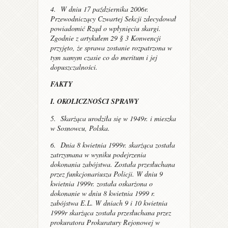
4. W dniu 17 października 2006r.
Przewodniczący Czwartej Sekcji zdecydował
powiadomić Rząd o wpłynięciu skargi.
Zgodnie z artykułem 29 § 3 Konwencji
przyjęto, że sprawa zostanie rozpatrzona w
tym samym czasie co do meritum i jej
dopuszczalności.
FAKTY
I. OKOLICZNOŚCI SPRAWY
5. Skarżąca urodziła się w 1949r. i mieszka
w Sosnowcu, Polska.
6. Dnia 8 kwietnia 1999r. skarżąca została
zatrzymana w wyniku podejrzenia
dokonania zabójstwa. Została przesłuchana
przez funkcjonariusza Policji. W dniu 9
kwietnia 1999r. została oskarżona o
dokonanie w dniu 8 kwietnia 1999 r.
zabójstwa E.L. W dniach 9 i 10 kwietnia
1999r skarżąca została przesłuchana przez
prokuratora Prokuratury Rejonowej w